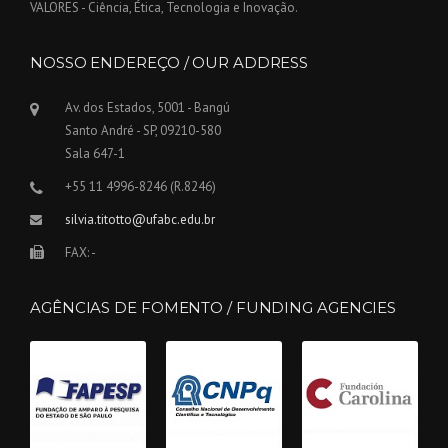
VALORES - Ciência, Ética, Tecnologia e Inovação.
NOSSO ENDEREÇO / OUR ADDRESS
Av. dos Estados, 5001 - Bangú
Santo André - SP, 09210-580
Sala 647-1
+55 11 4996-8246 (R.8246)
silvia.titotto@ufabc.edu.br
FAX: -
AGÊNCIAS DE FOMENTO / FUNDING AGENCIES