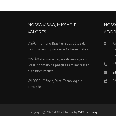
NOSSA VISÃO, MISSÃO E
NOSS
VALORES
ADDR
VISÃO - Tornar o Brasil um dos pólos da
Av
pesquisa em impressão 4D e biomimética.
Sa
Sa
MISSÃO - Promover ações de inovação no
+
Brasil por meio da pesquisa em impressão
4D e biomimética.
si
VALORES - Ciência, Ética, Tecnologia e
FA
Inovação.
Copyright © 2026 4DB - Theme by
WPCharming