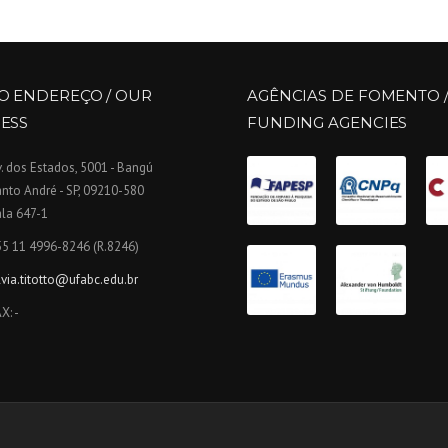
O ENDEREÇO / OUR
AGÊNCIAS DE FOMENTO 
ESS
FUNDING AGENCIES
. dos Estados, 5001 - Bangú
nto André - SP, 09210-580
la 647-1
55 11 4996-8246 (R.8246)
lvia.titotto@ufabc.edu.br
X: -