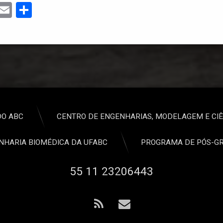
ebook
Mastodon
Email
Share
DO ABC
CENTRO DE ENGENHARIAS, MODELAGEM E CIÊ
HARIA BIOMÉDICA DA UFABC
PROGRAMA DE PÓS-GR
Tel:
55 11 23206443
RSS
E-mail