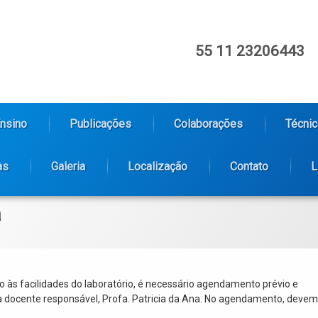
Tel:
55 11 23206443
 
nsino
Publicações
Colaborações
Técnic
as
Galeria
Localização
Contato
L
a
o às facilidades do laboratório, é necessário agendamento prévio e
a docente responsável, Profa. Patricia da Ana. No agendamento, devem