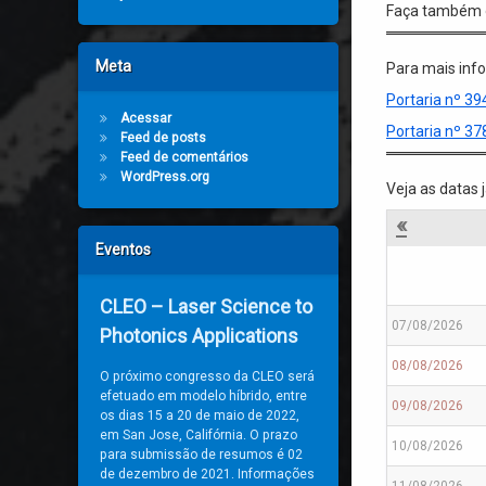
Faça também 
Meta
Para mais inf
Portaria nº 39
Acessar
Portaria nº 37
Feed de posts
Feed de comentários
WordPress.org
Veja as datas 
«
Eventos
CLEO – Laser Science to
07/08/2026
Photonics Applications
08/08/2026
O próximo congresso da CLEO será
efetuado em modelo híbrido, entre
09/08/2026
os dias 15 a 20 de maio de 2022,
em San Jose, Califórnia. O prazo
10/08/2026
para submissão de resumos é 02
de dezembro de 2021. Informações
11/08/2026