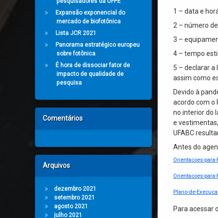
pesquisadores da UFPE
1 – data e horá
Expansão exponencial do
mercado de biofotônica
2 – número de 
Lista JCR 2021
3 – equipamen
Panorama estratégico europeu
4 – tempo est
sobre fotônica
É hora de dissociar fator de
5 – declarar a 
impacto de qualidade de
assim como es
pesquisa
Devido à pande
acordo com o 
no interior do
Comentários
e vestimentas
UFABC resultar
Antes do agend
Orientacoes-para
Arquivos
Orientacoes-para-
dezembro 2021
Plano-de-Execuca
setembro 2021
agosto 2021
Para acessar 
julho 2021