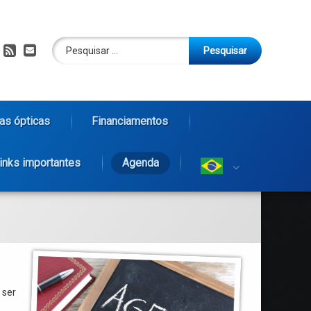
Pesquisar por:
RSS
E-mail
as ópticas
Financiamentos
inks importantes
Agenda
 ser