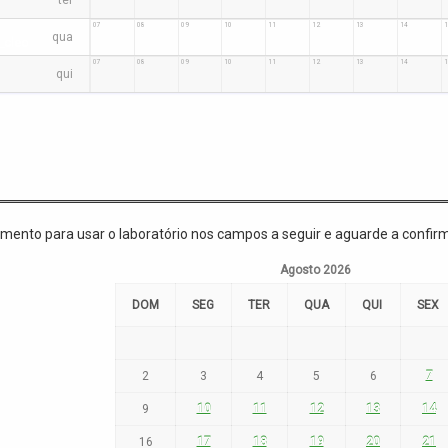
:00
:00
:00
:00
:00
:00
:00
:00
07
08
09
10
11
12
13
14
1
qua
_cleo
:00
:00
:00
:00
:00
:00
:00
:00
07
08
09
10
11
12
13
14
1
qui
mento para usar o laboratório nos campos a seguir e aguarde a confir
Agosto
2026
DOM
SEG
TER
QUA
QUI
SEX
2
3
4
5
6
7
9
10
11
12
13
14
16
17
18
19
20
21