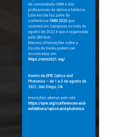
da comunidade OMN e dos
profissionais de óptica e fotônica.
Esta escola faz parte da
conferência
OMN 2022
que
ocorrerá em Campinas no mês de
agosto de 2022 e que é organizada
pela SBFoton.
Maiores informações sobre a
Escola de Verão podem ser
encontradas em:
https://omn2021.org/
Evento da SPIE Optics and
Photonics – de 1 a 5 de agosto de
2021, San Diego, CA
Inscrições abertas pelo site
https://spie.org/conferences-and-
exhibitions/optics-and-photonics