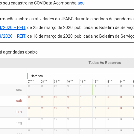
o seu cadastro no COVIData Acompanha
aqui
.
ormações sobre as atividades da UFABC durante o período de pandemia,
4/2020 – REIT
, de 25 de março de 2020, publicada no Boletim de Serviç
8/2020 – REIT
, de 16 de março de 2020, publicada no Boletim de Serviç
já agendadas abaixo.
Todas As Reservas
Horários
:00
:00
:00
:00
:00
:00
:00
:00
07
08
09
10
11
12
13
14
:00
:00
:00
:00
:00
:00
:00
:00
07
08
09
10
11
12
13
14
1
sex
:00
:00
:00
:00
:00
:00
:00
:00
07
08
09
10
11
12
13
14
1
sáb
:00
:00
:00
:00
:00
:00
:00
:00
07
08
09
10
11
12
13
14
1
dom
:00
:00
:00
:00
:00
:00
:00
:00
07
08
09
10
11
12
13
14
1
seg
:00
:00
:00
:00
:00
:00
:00
:00
07
08
09
10
11
12
13
14
1
ter