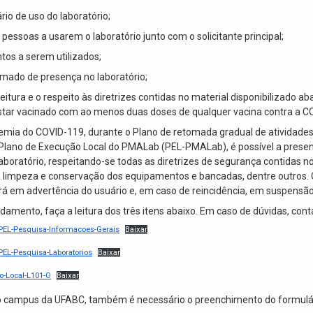
rio de uso do laboratório;
pessoas a usarem o laboratório junto com o solicitante principal;
tos a serem utilizados;
imado de presença no laboratório;
leitura e o respeito às diretrizes contidas no material disponibilizado aba
tar vacinado com ao menos duas doses de qualquer vacina contra a C
mia do COVID-119, durante o Plano de retomada gradual de atividades 
Plano de Execução Local do PMALab (PEL-PMALab), é possível a prese
 laboratório, respeitando-se todas as diretrizes de segurança contidas n
, limpeza e conservação dos equipamentos e bancadas, dentre outros. 
á em advertência do usuário e, em caso de reincidência, em suspensão
amento, faça a leitura dos três itens abaixo. Em caso de dúvidas, cont
-PEL-Pesquisa-Informacoes-Gerais
Baixar
PEL-Pesquisa-Laboratorios
Baixar
o-Local-L101-O
Baixar
o campus da UFABC, também é necessário o preenchimento do formulár