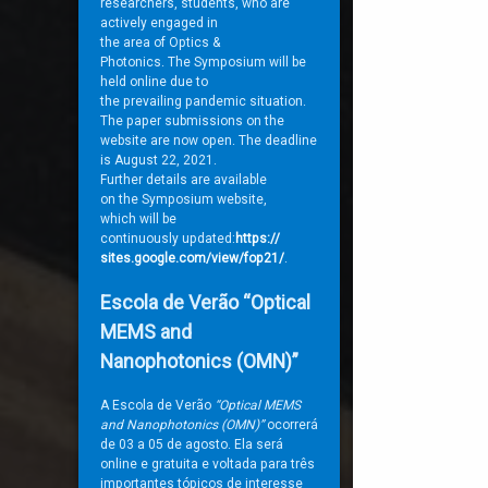
researchers, students, who
are
actively engaged in
the area of Optics &
Photonics. The Symposium will
be
held online due to
the prevailing pandemic
situation.
The
paper submissions on the
website are now open. The deadline
is August 22, 2021.
Further details are available
on the Symposium website,
which will be
continuously updated:
https://
sites.google.com/view/fop21/
.
Escola de Verão “Optical
MEMS and
Nanophotonics (OMN)”
A Escola de Verão
“Optical MEMS
and Nanophotonics (OMN)”
ocorrerá
de 03 a 05 de agosto. Ela será
online e gratuita e voltada para três
importantes tópicos de interesse