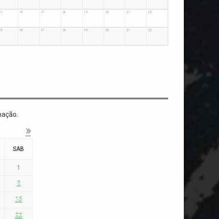
:00
:00
:00
:00
:00
:00
:00
:00
5
16
17
18
19
20
21
22
:00
:00
:00
:00
:00
:00
:00
:00
5
16
17
18
19
20
21
22
mação.
»
SAB
1
8
15
22