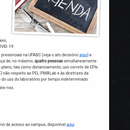
ixo,
OVID-19.
presenciais na UFABC (veja o ato decisório
aq
u
i
) e
nça de, no máximo,
quatro pessoas
simultaneamente
o plano, tais como distanciamento, uso correto de EPIs
O não respeito ao PEL-PMALab e às diretrizes da
 do uso do laboratório por tempo indeterminado.
ate-nos.
io de acesso ao campus, disponível
aqui
.