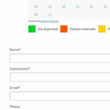
23
24
25
26
27
28
30
31
Powered by
Booking Calendar
- Dia disponível
- Período reservado
- 
Nome*:
Sobrenome*:
Email*:
Phone: