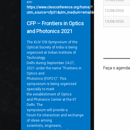
em:
https://www.cleoconference.org/home/?
12/08/2026
utm_source=cfp01&utm_medium=email&utm_campaign=22600
13/08/2026
CFP – Frontiers in Optics
and Photonics 2021
The XLIV OSI Symposium
of the
Optical Society of India is being
organized at Indian Institute
of
Technology
Delhi during September 24-27,
Faça o agenda
2021 under the name “
Frontiers in
Optics and
Photonics (FOP21)”. This
symposium is being organized
specially to mark
the establishment of Optics
and Photonics Center at the
IIT
Delhi. The
symposium will provide a
forum for interaction and
exchange
of ideas among
scientists, engineers,