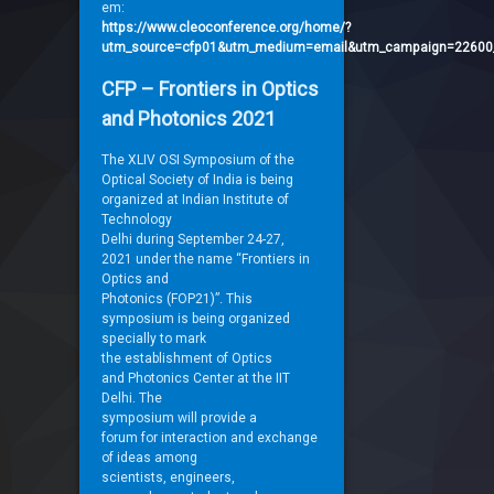
em:
https://www.cleoconference.org/home/?
utm_source=cfp01&utm_medium=email&utm_campaign=22600
CFP – Frontiers in Optics
and Photonics 2021
The XLIV OSI Symposium
of the
Optical Society of India is being
organized at Indian Institute
of
Technology
Delhi during September 24-27,
2021 under the name “
Frontiers in
Optics and
Photonics (FOP21)”. This
symposium is being organized
specially to mark
the establishment of Optics
and Photonics Center at the
IIT
Delhi. The
symposium will provide a
forum for interaction and
exchange
of ideas among
scientists, engineers,