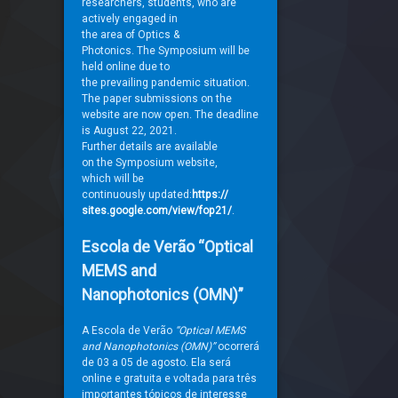
researchers, students, who
are
actively engaged in
the area of Optics &
Photonics. The Symposium will
be
held online due to
the prevailing pandemic
situation.
The
paper submissions on the
website are now open. The deadline
is August 22, 2021.
Further details are available
on the Symposium website,
which will be
continuously updated:
https://
sites.google.com/view/fop21/
.
Escola de Verão “Optical
MEMS and
Nanophotonics (OMN)”
A Escola de Verão
“Optical MEMS
and Nanophotonics (OMN)”
ocorrerá
de 03 a 05 de agosto. Ela será
online e gratuita e voltada para três
importantes tópicos de interesse