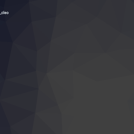
_cleo