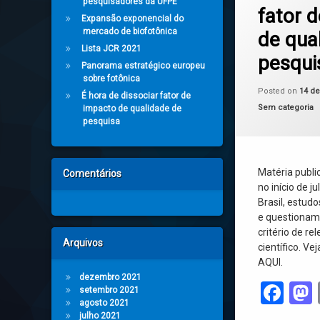
pesquisadores da UFPE
fator 
Expansão exponencial do
mercado de biofotônica
de qua
Lista JCR 2021
pesqui
Panorama estratégico europeu
sobre fotônica
Posted on
14 de
É hora de dissociar fator de
Categories:
Sem categoria
impacto de qualidade de
pesquisa
Matéria publi
Comentários
no início de j
Brasil, estud
e questionam
critério de re
Arquivos
científico. Ve
AQUI.
dezembro 2021
Fac
setembro 2021
agosto 2021
julho 2021