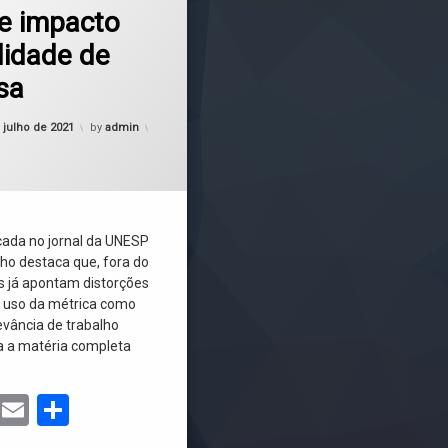
de impacto
lidade de
sa
Updated on
14 de julho de 2021
 julho de 2021
by
admin
cada no jornal da UNESP
ulho destaca que, fora do
os já apontam distorções
 uso da métrica como
levância de trabalho
ja a matéria completa
ebook
Mastodon
Email
Share