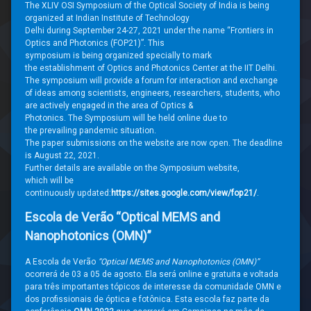
The XLIV OSI Symposium
of the Optical Society of India is being
organized at Indian Institute
of Technology
Delhi during September 24-27,
2021 under the name “
Frontiers in
Optics and Photonics (FOP21)”. This
symposium is being organized
specially to mark
the establishment of Optics
and Photonics Center at the
IIT Delhi.
The symposium will provide a
forum for interaction and
exchange
of ideas among scientists, engineers,
researchers, students, who
are actively engaged in the area of Optics &
Photonics. The Symposium will
be held online due to
the prevailing pandemic
situation.
The
paper submissions on the
website are now open. The deadline
is August 22, 2021.
Further details are available
on the Symposium website,
which will be
continuously updated:
https://
sites.google.com/view/fop21/
.
Escola de Verão “Optical MEMS and
Nanophotonics (OMN)”
A Escola de Verão
“Optical MEMS and Nanophotonics (OMN)”
ocorrerá de 03 a 05 de agosto. Ela será online e gratuita e voltada
para três importantes tópicos de interesse da comunidade OMN e
dos profissionais de óptica e fotônica. Esta escola faz parte da