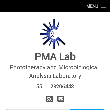
Home
MENU
Skip
Equipe
to
content
Pesquisa
Ensino
Publicações
PMA Lab
Colaborações
Phototherapy and Microbiological 
Analysis Laboratory
Técnicas ópticas
55 11 23206443
Tel:
Financiamentos
RSS
E-mail
A Coordenadora