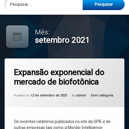
Pesquisar por:
Egressos
Notícias
Galeria
Mês:
setembro 2021
Localização
Contato
Leave
Expansão exponencial do
a
Links importantes
Comment
mercado de biofotônica
on
Agenda
Expansão
exponencial
Updated on
12 de setembro de 2021
do
Categories:
Posted on
12 de setembro de 2021
by
admin
Sem categoria
mercado
de
biofotônica
Os recentes relatórios publicados no site da SPIE e de
outras empresas tais como a Mordor Intelligence