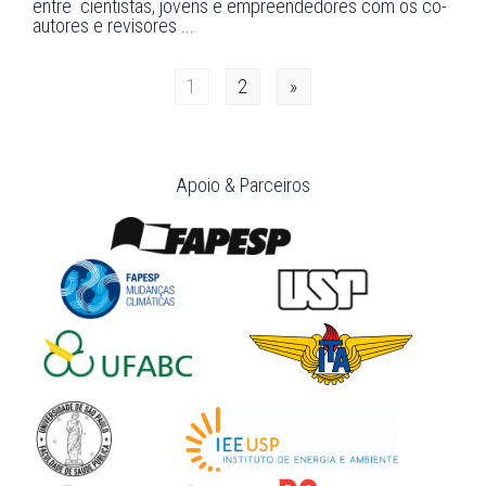
entre cientistas, jovens e empreendedores com os co-
autores e revisores ...
Posts
1
2
»
navigation
Apoio & Parceiros