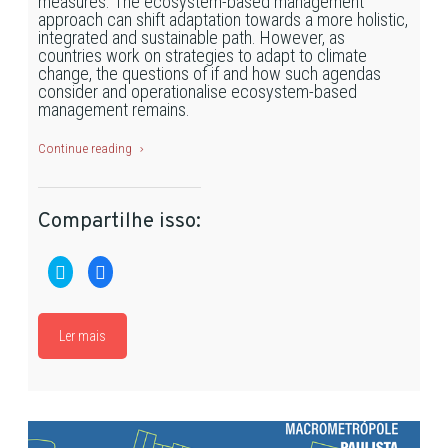
measures. The ecosystem-based management
approach can shift adaptation towards a more holistic,
integrated and sustainable path. However, as
countries work on strategies to adapt to climate
change, the questions of if and how such agendas
consider and operationalise ecosystem-based
management remains.
Continue reading
Compartilhe isso:
Clique
Clique
para
para
compartilhar
compartilhar
no
no
Twitter(abre
Facebook(abre
em
em
Ler mais
nova
nova
janela)
janela)