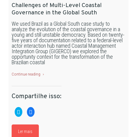
Challenges of Multi-Level Coastal
Governance in the Global South
We used Brazil as a Global South case study to
analyze the evolution of the coastal governance in a
young and still unstable democracy. Based on twenty-
five years of documentation related to a federal-level
actor interaction hub named Coastal Management
Integration Group (GIGERCO) we explored the
opportunity context for the transformation of the
Brazilian coastal
Continue reading
Compartilhe isso:
Clique
Clique
para
para
compartilhar
compartilhar
no
no
Twitter(abre
Facebook(abre
em
em
Ler mais
nova
nova
janela)
janela)