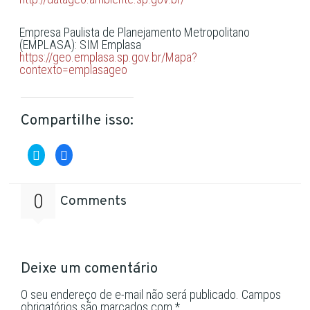
Empresa Paulista de Planejamento Metropolitano
(EMPLASA): SIM Emplasa
https://geo.emplasa.sp.gov.br/Mapa?
contexto=emplasageo
Compartilhe isso:
Clique
Clique
para
para
compartilhar
compartilhar
no
no
Twitter(abre
Facebook(abre
em
em
0
Comments
nova
nova
janela)
janela)
Deixe um comentário
O seu endereço de e-mail não será publicado.
Campos
obrigatórios são marcados com
*