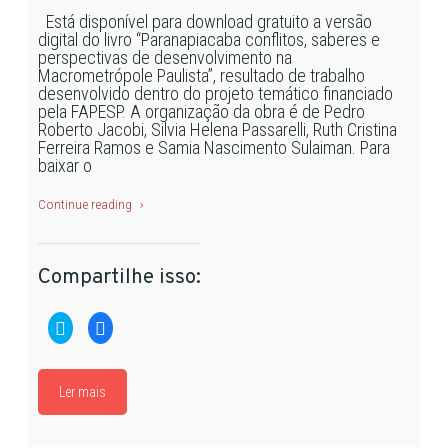
Está disponível para download gratuito a versão
digital do livro “Paranapiacaba conflitos, saberes e
perspectivas de desenvolvimento na
Macrometrópole Paulista”, resultado de trabalho
desenvolvido dentro do projeto temático financiado
pela FAPESP. A organização da obra é de Pedro
Roberto Jacobi, Silvia Helena Passarelli, Ruth Cristina
Ferreira Ramos e Samia Nascimento Sulaiman. Para
baixar o
Continue reading
Compartilhe isso:
Clique
Clique
para
para
compartilhar
compartilhar
no
no
Twitter(abre
Facebook(abre
em
em
Ler mais
nova
nova
janela)
janela)