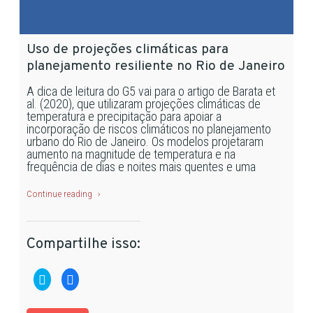
Uso de projeções climáticas para
planejamento resiliente no Rio de Janeiro
A dica de leitura do G5 vai para o artigo de Barata et
al. (2020), que utilizaram projeções climáticas de
temperatura e precipitação para apoiar a
incorporação de riscos climáticos no planejamento
urbano do Rio de Janeiro. Os modelos projetaram
aumento na magnitude de temperatura e na
frequência de dias e noites mais quentes e uma
Continue reading
Compartilhe isso:
Clique
Clique
para
para
compartilhar
compartilhar
no
no
Twitter(abre
Facebook(abre