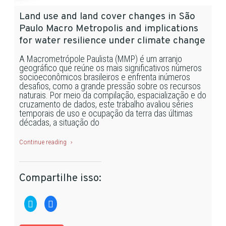
Land use and land cover changes in São
Paulo Macro Metropolis and implications
for water resilience under climate change
A Macrometrópole Paulista (MMP) é um arranjo
geográfico que reúne os mais significativos números
socioeconômicos brasileiros e enfrenta inúmeros
desafios, como a grande pressão sobre os recursos
naturais. Por meio da compilação, espacialização e do
cruzamento de dados, este trabalho avaliou séries
temporais de uso e ocupação da terra das últimas
décadas, a situação do
Continue reading
Compartilhe isso:
Clique
Clique
para
para
compartilhar
compartilhar
no
no