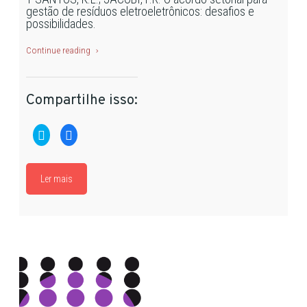
gestão de resíduos eletroeletrônicos: desafios e
possibilidades.
Continue reading
Compartilhe isso:
Clique
Clique
para
para
compartilhar
compartilhar
no
no
Twitter(abre
Facebook(abre
em
em
Ler mais
nova
nova
janela)
janela)