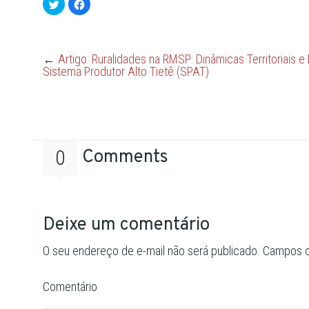
Clique
Clique
para
para
compartilhar
compartilhar
no
no
Twitter(abre
Facebook(abre
em
em
nova
nova
←
Artigo: Ruralidades na RMSP: Dinâmicas Territoriais 
janela)
janela)
Sistema Produtor Alto Tietê (SPAT)
0
Comments
Deixe um comentário
O seu endereço de e-mail não será publicado.
Campos o
Comentário