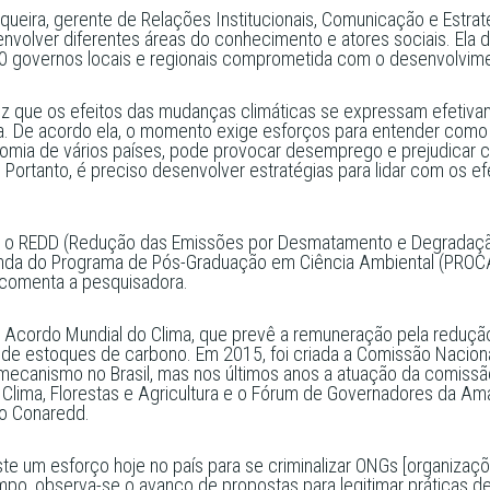
rqueira, gerente de Relações Institucionais, Comunicação e Estrat
volver diferentes áreas do conhecimento e atores sociais. Ela d
750 governos locais e regionais comprometida com o desenvolvime
ez que os efeitos das mudanças climáticas se expressam efetivam
a. De acordo ela, o momento exige esforços para entender como a
nomia de vários países, pode provocar desemprego e prejudica
 Portanto, é preciso desenvolver estratégias para lidar com os e
 o REDD (Redução das Emissões por Desmatamento e Degradação 
nda do Programa de Pós-Graduação em Ciência Ambiental (PROCAM
, comenta a pesquisadora.
o Acordo Mundial do Clima, que prevê a remuneração pela redu
o de estoques de carbono. Em 2015, foi criada a Comissão Nacion
mecanismo no Brasil, mas nos últimos anos a atuação da comissã
l Clima, Florestas e Agricultura e o Fórum de Governadores da Am
no Conaredd.
iste um esforço hoje no país para se criminalizar ONGs [organizaç
mpo, observa-se o avanço de propostas para legitimar práticas d