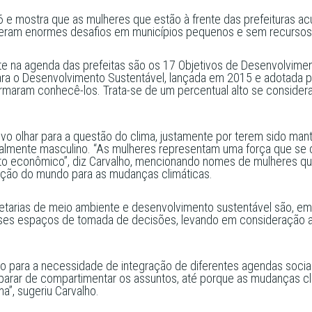
e mostra que as mulheres que estão à frente das prefeituras acu
peram enormes desafios em municípios pequenos e sem recursos
te na agenda das prefeitas são os 17 Objetivos de Desenvolvime
a o Desenvolvimento Sustentável, lançada em 2015 e adotada por 
aram conhecê-los. Trata-se de um percentual alto se considerada
vo olhar para a questão do clima, justamente por terem sido man
onalmente masculino. “As mulheres representam uma força que se
to econômico”, diz Carvalho, mencionando nomes de mulheres q
nção do mundo para as mudanças climáticas.
cretarias de meio ambiente e desenvolvimento sustentável são, em
sses espaços de tomada de decisões, levando em consideração a
ão para a necessidade de integração de diferentes agendas soc
s parar de compartimentar os assuntos, até porque as mudanças cli
a”, sugeriu Carvalho.