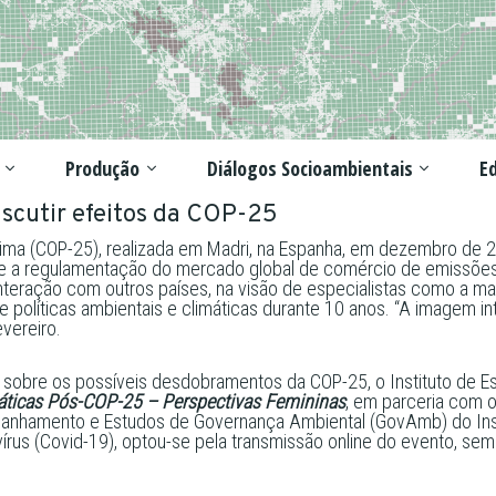
Produção
Diálogos Socioambientais
Ed
scutir efeitos da COP-25
a (COP-25), realizada em Madri, na Espanha, em dezembro de 201
e a regulamentação do mercado global de comércio de emissões de 
interação com outros países, na visão de especialistas como a m
 políticas ambientais e climáticas durante 10 anos. “A imagem inte
vereiro.
 sobre os possíveis desdobramentos da COP-25, o Instituto de E
ticas Pós-COP-25 – Perspectivas Femininas
, em parceria com o
anhamento e Estudos de Governança Ambiental (GovAmb) do Inst
rus (Covid-19), optou-se pela transmissão online do evento, sem 