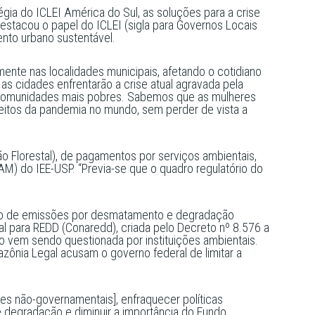
égia do ICLEI América do Sul, as soluções para a crise
estacou o papel do ICLEI (sigla para Governos Locais
nto urbano sustentável.
ente nas localidades municipais, afetando o cotidiano
s cidades enfrentarão a crise atual agravada pela
r comunidades mais pobres. Sabemos que as mulheres
feitos da pandemia no mundo, sem perder de vista a
Florestal), de pagamentos por serviços ambientais,
) do IEE-USP. “Previa-se que o quadro regulatório do
ção de emissões por desmatamento e degradação
al para REDD (Conaredd), criada pelo Decreto nº 8.576 a
o vem sendo questionada por instituições ambientais.
azônia Legal acusam o governo federal de limitar a
ões não-governamentais], enfraquecer políticas
e degradação e diminuir a importância do Fundo