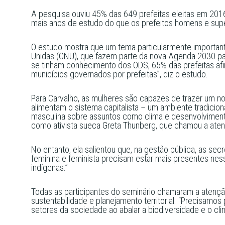
A pesquisa ouviu 45% das 649 prefeitas eleitas em 2016 
mais anos de estudo do que os prefeitos homens e su
O estudo mostra que um tema particularmente importan
Unidas (ONU), que fazem parte da nova Agenda 2030 par
se tinham conhecimento dos ODS, 65% das prefeitas afirm
municípios governados por prefeitas”, diz o estudo.
Para Carvalho, as mulheres são capazes de trazer um no
alimentam o sistema capitalista – um ambiente tradici
masculina sobre assuntos como clima e desenvolvimen
como ativista sueca Greta Thunberg, que chamou a ate
No entanto, ela salientou que, na gestão pública, as se
feminina e feminista precisam estar mais presentes ne
indígenas.”
Todas as participantes do seminário chamaram a atenç
sustentabilidade e planejamento territorial. “Precisamo
setores da sociedade ao abalar a biodiversidade e o clim