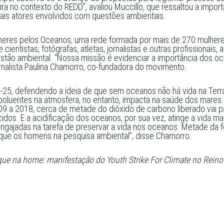
ira no contexto do REDD”, avaliou Muccillo, que ressaltou a import
mais atores envolvidos com questões ambientais.
eres pelos Oceanos, uma rede formada por mais de 270 mulheres 
cientistas, fotógrafas, atletas, jornalistas e outras profissiona
estão ambiental. “Nossa missão é evidenciar a importância dos o
ornalista Paulina Chamorro, co-fundadora do movimento.
OP-25, defendendo a ideia de que sem oceanos não há vida na Te
poluentes na atmosfera, no entanto, impacta na saúde dos mares.
09 a 2018, cerca de metade do dióxido de carbono liberado vai pa
dos. E a acidificação dos oceanos, por sua vez, atinge a vida ma
gajadas na tarefa de preservar a vida nos oceanos. Metade da for
que os homens na pesquisa ambiental”, disse Chamorro.
que na home: manifestação do Youth Strike For Climate no Reino