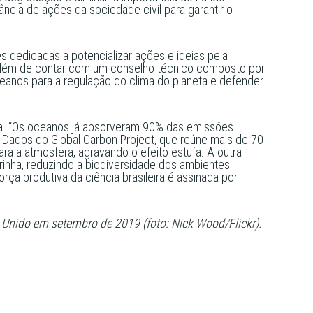
ância de ações da sociedade civil para garantir o
dedicadas a potencializar ações e ideias pela
is, além de contar com um conselho técnico composto por
ceanos para a regulação do clima do planeta e defender
rra. “Os oceanos já absorveram 90% das emissões
 Dados do Global Carbon Project, que reúne mais de 70
ra a atmosfera, agravando o efeito estufa. A outra
rinha, reduzindo a biodiversidade dos ambientes
ça produtiva da ciência brasileira é assinada por
 Unido em setembro de 2019 (foto: Nick Wood/Flickr).