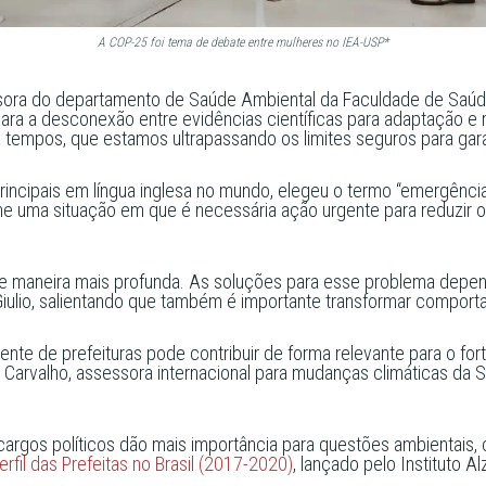
A COP-25 foi tema de debate entre mulheres no IEA-USP*
ofessora do departamento de Saúde Ambiental da Faculdade de Sa
ra a desconexão entre evidências científicas para adaptação e
 tempos, que estamos ultrapassando os limites seguros para garant
 principais em língua inglesa no mundo, elegeu o termo “emergênci
ne uma situação em que é necessária ação urgente para reduzir o
a de maneira mais profunda. As soluções para esse problema dep
iulio, salientando que também é importante transformar comportam
ente de prefeituras pode contribuir de forma relevante para o for
Carvalho, assessora internacional para mudanças climáticas da S
rgos políticos dão mais importância para questões ambientais,
erfil das Prefeitas no Brasil (2017-2020)
, lançado pelo Instituto Alz