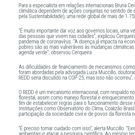
Para a especialista em relações internacionais Bruna Ce
climática dependem de ações conjuntas no sentido de en
pela Sustentabilidade), uma rede global de mais de 1.
“É muito importante dar voz aos governos locais, uma v
das pessoas que vivem nas cidades”, explicou Cerqueir
pandemia de coronavírus. “A doença já impacta na eco
pobres são as mais vulneráveis às mudanças climáticas.
agenda verde”, observou Cerqueira.
As dificuldades de financiamento de mecanismos como
foram abordadas pela advogada Luiza Muccillo, doutora
REDD seria discutido na COP-25, mas isso não ocorreu”
O REDD é um mecanismo internacional, com respaldo n
florestal, assim como manejo florestal e enriqueciment
fim de estabelecer regras para o funcionamento desse 
Instituições como Observatório do Clima, Coalizão Brasi
participação da sociedade civil e de povos da floresta 
“É preciso tomar cuidado com isso”, alerta Muccillo. “Ex
ambientais e atacar a pesquisa científica. Ao mesmo te