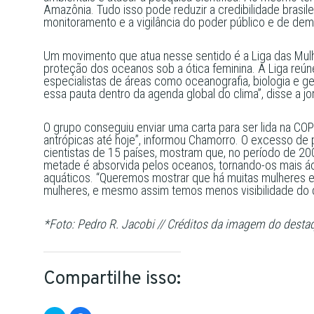
Amazônia. Tudo isso pode reduzir a credibilidade brasile
monitoramento e a vigilância do poder público e de de
Um movimento que atua nesse sentido é a Liga das Mulh
proteção dos oceanos sob a ótica feminina. A Liga reúne 
especialistas de áreas como oceanografia, biologia e g
essa pauta dentro da agenda global do clima”, disse a j
O grupo conseguiu enviar uma carta para ser lida na C
antrópicas até hoje”, informou Chamorro. O excesso de 
cientistas de 15 países, mostram que, no período de 20
metade é absorvida pelos oceanos, tornando-os mais áci
aquáticos. “Queremos mostrar que há muitas mulheres en
mulheres, e mesmo assim temos menos visibilidade do 
*Foto: Pedro R. Jacobi // Créditos da imagem do desta
Compartilhe isso: