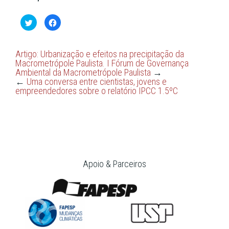
Clique
Clique
para
para
compartilhar
compartilhar
no
no
Twitter(abre
Facebook(abre
em
em
Artigo: Urbanização e efeitos na precipitação da
nova
nova
Macrometrópole Paulista. I Fórum de Governança
janela)
janela)
Ambiental da Macrometrópole Paulista
→
←
Uma conversa entre cientistas, jovens e
empreendedores sobre o relatório IPCC 1.5ºC
Apoio & Parceiros