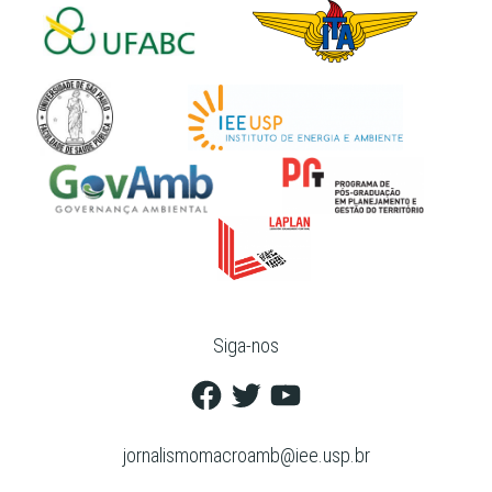
Siga-nos
Facebook
Twitter
YouTube
jornalismomacroamb@iee.usp.br