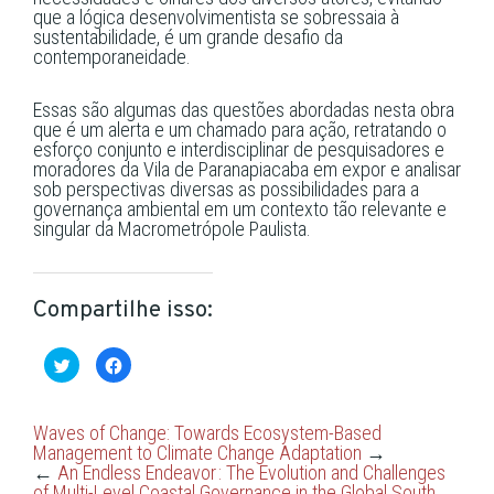
que a lógica desenvolvimentista se sobressaia à
sustentabilidade, é um grande desafio da
contemporaneidade.
Essas são algumas das questões abordadas nesta obra
que é um alerta e um chamado para ação, retratando o
esforço conjunto e interdisciplinar de pesquisadores e
moradores da Vila de Paranapiacaba em expor e analisar
sob perspectivas diversas as possibilidades para a
governança ambiental em um contexto tão relevante e
singular da Macrometrópole Paulista.
Compartilhe isso:
Clique
Clique
para
para
compartilhar
compartilhar
no
no
Twitter(abre
Facebook(abre
em
em
Waves of Change: Towards Ecosystem-Based
nova
nova
Management to Climate Change Adaptation
→
janela)
janela)
←
An Endless Endeavor : The Evolution and Challenges
of Multi-Level Coastal Governance in the Global South