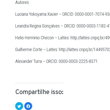
Autores:
Luciana Yokoyama Xavier – ORCID: 0000-0001-7074-9
Leandra Regina Gonçalves – ORCID: 0000-0003-1182-
Helio Herminio Checon – Lattes: http://lattes.cnpq.b
Guilherme Corte – Lattes: http://lattes.cnpq.br/14495
Alexander Turra – ORCID: 0000-0003-2225-8371.
Compartilhe isso:
Clique
Clique
para
para