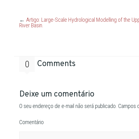
compartilhar
compartilhar
no
no
Twitter(abre
Facebook(abre
em
em
nova
nova
←
Artigo: Large-Scale Hydrological Modelling of the Up
janela)
janela)
River Basin.
0
Comments
Deixe um comentário
O seu endereço de e-mail não será publicado.
Campos o
Comentário