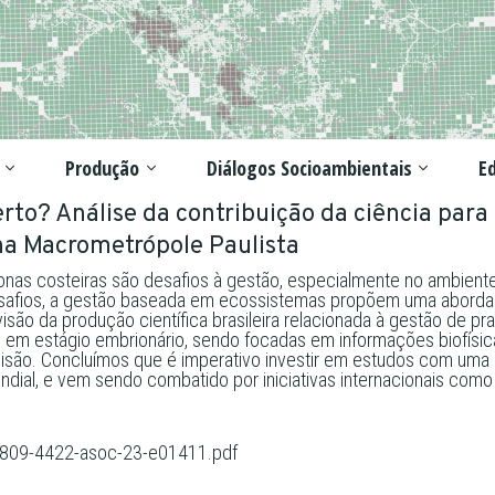
Produção
Diálogos Socioambientais
Ed
certo? Análise da contribuição da ciência p
na Macrometrópole Paulista
s costeiras são desafios à gestão, especialmente no ambiente p
esafios, a gestão baseada em ecossistemas propõem uma abordag
são da produção científica brasileira relacionada à gestão de pr
 em estágio embrionário, sendo focadas em informações biofísic
. Concluímos que é imperativo investir em estudos com uma abor
ial, e vem sendo combatido por iniciativas internacionais como 
_1809-4422-asoc-23-e01411.pdf