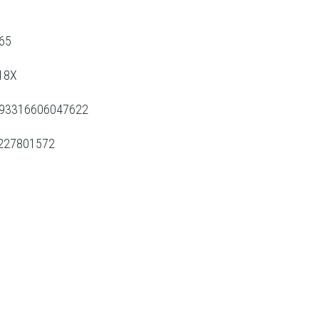
365
418X
r/4993316606047622
70227801572