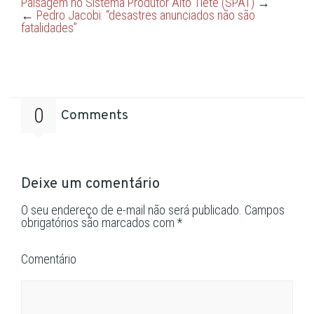
Paisagem no Sistema Produtor Alto Tietê (SPAT)
→
janela)
janela)
←
Pedro Jacobi: “desastres anunciados não são
fatalidades”
0
Comments
Deixe um comentário
O seu endereço de e-mail não será publicado.
Campos
obrigatórios são marcados com
*
Comentário