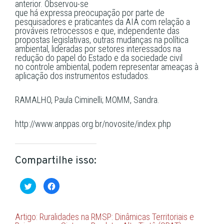
anterior. Observou-se
que há expressa preocupação por parte de
pesquisadores e praticantes da AIA com relação a
prováveis retrocessos e que, independente das
propostas legislativas, outras mudanças na política
ambiental, lideradas por setores interessados na
redução do papel do Estado e da sociedade civil
no controle ambiental, podem representar ameaças à
aplicação dos instrumentos estudados.
RAMALHO, Paula Ciminelli; MOMM, Sandra.
http://www.anppas.org.br/novosite/index.php
Compartilhe isso:
Clique
Clique
para
para
compartilhar
compartilhar
no
no
Twitter(abre
Facebook(abre
em
em
Artigo: Ruralidades na RMSP: Dinâmicas Territoriais e
nova
nova