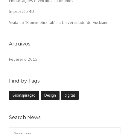
Embarcações e veículos autônomos
Impressão 4D
Visita ao “Biomimetics lab” na Universidade de Auckland
Arquivos
Fevereiro 2015
Find by Tags
Bioinspiração
Design
digital
Search News
Pesquisar por: