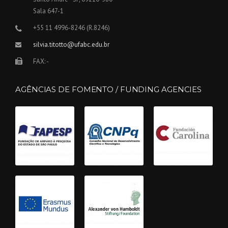
Sala 647-1
+55 11 4996-8246 (R.8246)
silvia.titotto@ufabc.edu.br
FAX: -
AGÊNCIAS DE FOMENTO / FUNDING AGENCIES