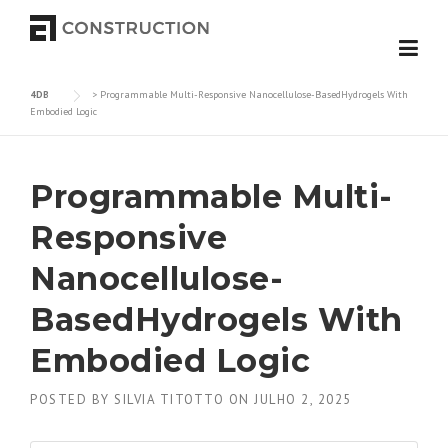
Skip to content
4DB
>
Programmable Multi-Responsive Nanocellulose-BasedHydrogels With
Embodied Logic
Programmable Multi-
Responsive
Nanocellulose-
BasedHydrogels With
Embodied Logic
POSTED BY
SILVIA TITOTTO
ON
JULHO 2, 2025