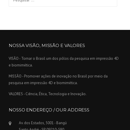
NOSSA VISÃO, MISSÃO E VALORES
VISÃO - Tornar o Brasil um dos pólos da pesquisa em impressão 4D
e biomimética.
MISSÃO - Promover ações de inovação no Brasil por meio da
pesquisa em impressão 4D e biomimética.
VALORES - Ciência, Ética, Tecnologia e Inovação.
NOSSO ENDEREÇO / OUR ADDRESS
Av. dos Estados, 5001 - Bangú
Santo André - SP, 09210-580