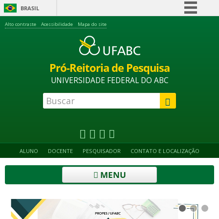
BRASIL
Simplifique!
Alto contraste
Acessibilidade
Mapa do site
Comunica BR
Participe
Pró-Reitoria de Pesquisa
Acesso à informação
UNIVERSIDADE FEDERAL DO ABC
Legislação
Canais
ALUNO
DOCENTE
PESQUISADOR
CONTATO E LOCALIZAÇÃO
MENU